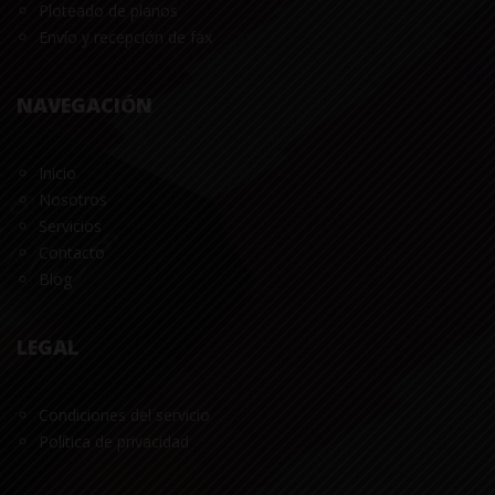
Ploteado de planos
Envío y recepción de fax
NAVEGACIÓN
Inicio
Nosotros
Servicios
Contacto
Blog
LEGAL
Condiciones del servicio
Política de privacidad