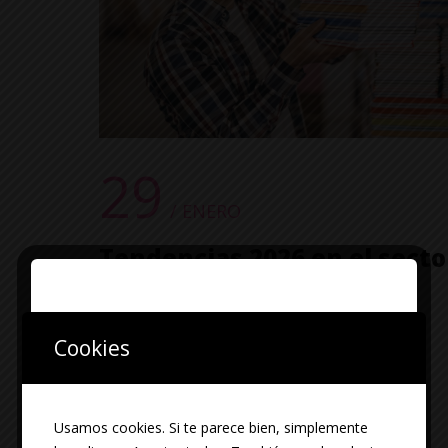
29
/ ENERO
Tendencias 2026 en el secto
la copistería: cómo está
cambiando la impresión
Cookies
Interesante
0 Comment
Usamos cookies. Si te parece bien, simplemente