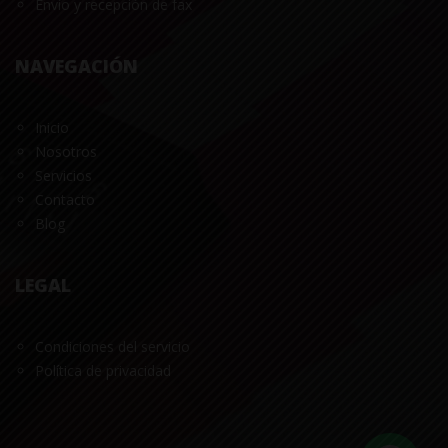
Envío y recepción de fax
NAVEGACIÓN
Inicio
Nosotros
Servicios
Contacto
Blog
LEGAL
Condiciones del servicio
Política de privacidad