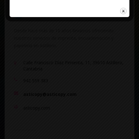
Desde hace más de 10 años llevamos ofreciendo
nuestros servicios de imprenta, encuadernación y
papelería en Astillero.
Calle Francisco Díaz Pimienta, 11, 39610 Astillero,
Cantabria
942 559 383
asticopy@asticopy.com
asticopy.com