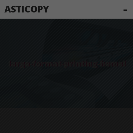
ASTICOPY
large-format-printing-hemel