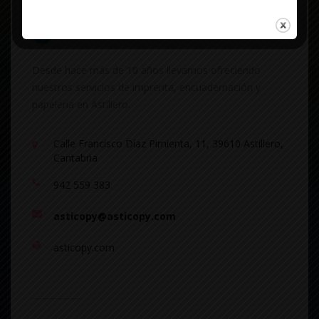
Desde hace más de 10 años llevamos ofreciendo
nuestros servicios de imprenta, encuadernación y
papelería en Astillero.
Calle Francisco Díaz Pimienta, 11, 39610 Astillero,
Cantabria
942 559 383
asticopy@asticopy.com
asticopy.com